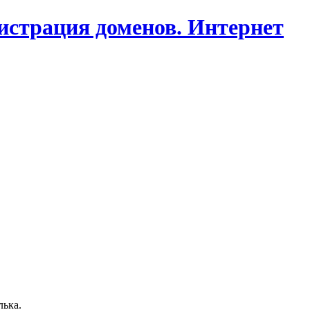
гистрация доменов. Интернет
лька.